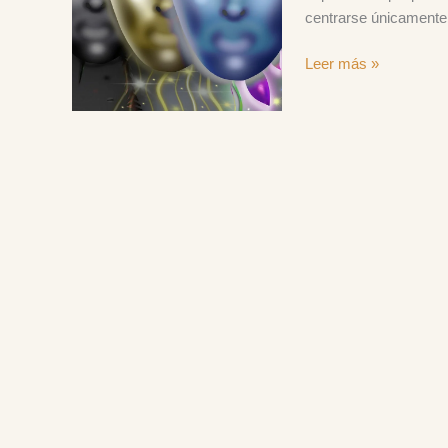
centrarse únicamente 
en
esta
Leer más »
vida?