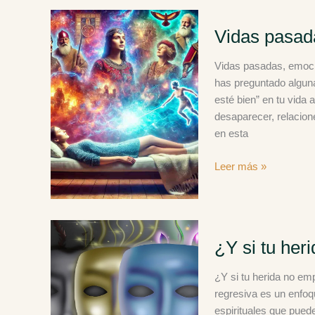
regresiva
Vidas
Vidas pasad
pasadas,
emociones
Vidas pasadas, emocio
presentes
has preguntado alguna
esté bien” en tu vida
desaparecer, relacion
en esta
Leer más »
¿Y
¿Y si tu her
si
tu
¿Y si tu herida no em
herida
regresiva es un enfoq
no
espirituales que puede
empezó